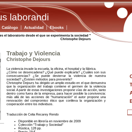
s laborandi
Catálogo
Actualidad
Ebooks
es el laboratorio desde el que se experimenta la sociedad "
Christophe Dejours
Trabajo y Violencia
Christophe Dejours
La violencia invade la escuela, la oficina, el hospital y la fábrica.
¿Cómo se desencadena? ¿Qué puede explicarla? ¿Cuáles son sus
consecuencias? ¿Se puede desterrar la violencia de nuestra
sociedad? ¿Existen métodos para prevenirla?
Christophe Dejours ha dirigido un amplio estudio en el que demuestra
T
que la organización del trabajo contiene el germen de la violencia
social. A partir de estas investigaciones propone vías de acción, tanto
dentro como fuera de la empresa, para hacer posible la convivencia:
más allá de las acciones de "humanización" el autor propone una
E
renovación del compromiso ético que conlleva la organización y
cooperación entre los individuos.
Traducción de Celia Recarey Rendo
Disponible en librería en noviembre de 2009
Colección "Trabajo y Sociedad"
Rústica, 128 pp.
Precio: 19 €