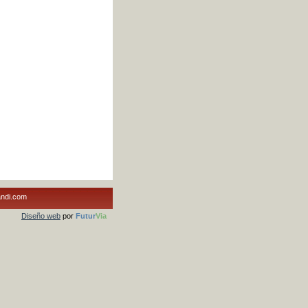
andi.com
Diseño web
por
Futur
Via