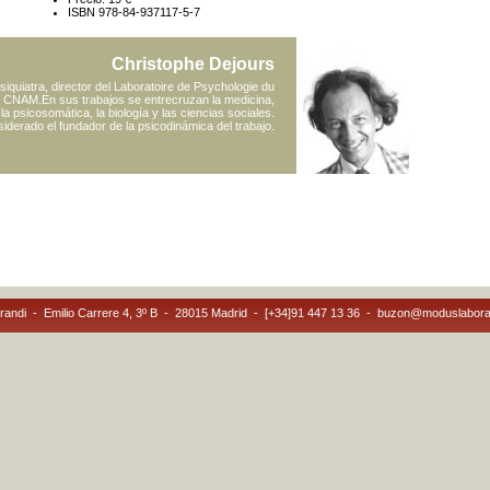
ISBN 978-84-937117-5-7
Christophe Dejours
siquiatra, director del Laboratoire de Psychologie du
 el CNAM.En sus trabajos se entrecruzan la medicina,
, la psicosomática, la biología y las ciencias sociales.
iderado el fundador de la psicodinámica del trabajo.
andi - Emilio Carrere 4, 3º B - 28015 Madrid - [+34]91 447 13 36 - buzon@moduslabor