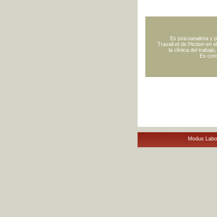
Es psicoanalista y p
Travail et de l'Action en
la clínica del trabajo
Es cons
Modus Labor