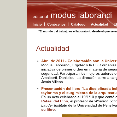
modus laborandi
editorial
Inicio
Conócenos
Catálogo
Actualidad
E
"El mundo del trabajo es el laboratorio desde el que se e
Actualidad
Abril de 2011 - Colaboración con la Unive
Modus Laborandi, Ergotec y la UGR organiz
iniciativa de primer orden en materia de segu
seguridad. Participaran los mejores autores 
Amalberti, Daniellou. La dirección corre a c
Jesús Villena.
Presentación del libro "La disciplinada be
taylorimo y el surgimiento de la arquitect
En un acto celebrado el 19/1/10 y que contó 
Rafael del Pino
, el profesor de
Wharton Scho
Lauder Institute
de la Universidad de Pensilv
su libro
.