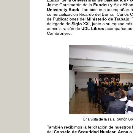
Edición de la
Universidad de Salamanca - G
Jaime Garcimartín de la
Fundeu y
Alex Alba
University Book
. También nos acompañaron
comercialización Ricardo del Barrio, Carlos C
de Publicaciones del
Ministerio de Trabajo,
delegado de
Siglo XXI
, junto a su equipo edit
administración de
UDL Libros
acompañados po
Cambronero,
Una vista de la sala Ramón G
También recibimos la felicitación de nuestros
del
Consejo de Seguridad Nuclear
,
Aena
o