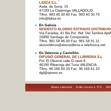
LIDIZA S.L.
Avda. de Soria, 15
47193 La Cistérniga VALLADOLID
Tlfno. 983.40.30.60 Fax. 983.40.30.70
info@lidiza.es
En Galicia
MODESTO ALONSO ESTRAVIS DISTRIBUID
Vía Faraday, 41 Bis Pol. INd. Del Tambre Apt
15890 Santiago de Compostela
Tlfno. 981.58.86.00 Fax. 981.58.91.11
alonsolibros@alonsolibros.e.telefonica.net
En Valencia y Castellón
DIFUSIÓ GENERAL DE LLIBRERIA S.L
Pol. El Oliveral calle G nave 6
46190 Ribarroja del Turia VALENCIA
Tlfno. 96.166.60.33 Fax. 96.166.61.10
dgl@xpress.es
Modus Laborandi - Emilio Carrere 4, 3º B - 28