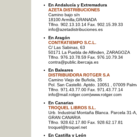
En Andalucía y
Extremadura
AZETA DISTRIBUCIONES
Camino bajo s/n
18100 Armilla,GRANADA
Tlfno. 902.13.10.14 Fax. 902.15.39.33
info@azetadistribuciones.es
En Aragón
CONTRATIEMPO S.C.L.
C/ Las Sabinas, 63
50171 La Puebla de Alfinden, ZARAGOZA
Tlfno. 976.10.78.59 Fax. 976.10.79.34
contra@public.ibercaja.es
En Baleares
DISTRIBUIDORA ROTGER S.A
Camino Viejo de Buñola, 35
Pol. San Castelló. Aptdo. 10051 , 07009 Palm
Tlfno. 971.43.77.00 Fax. 971.43.77.14
info@mail.rotger.com|www.rotger.com
En Canarias
TROQUEL LIBROS S.L.
Urb. Industrial Montaña Blanca. Parcela 31
GRAN CANARIA
Tlfno. 928.62.17.80 Fax. 928.62.17.81
troquel@troquel.net
En Castilla y León