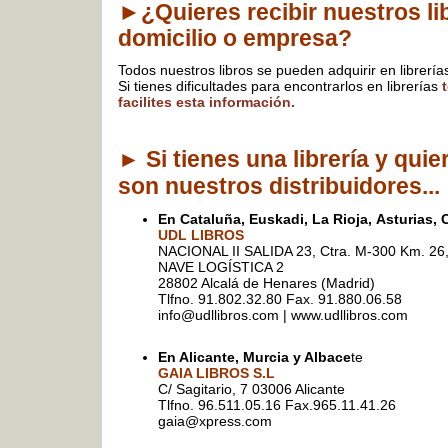
►
¿Quieres recibir nuestros li
domicilio o empresa?
Todos nuestros libros se pueden adquirir en librer
Si tienes dificultades para encontrarlos en librerías
facilites esta información.
Si tienes una librería y qui
►
son nuestros distribuidores...
En Cataluña, Euskadi, La Rioja, Asturias, 
UDL LIBROS
NACIONAL II SALIDA 23, Ctra. M-300 Km. 26
NAVE LOGÍSTICA 2
28802 Alcalá de Henares (Madrid)
Tlfno. 91.802.32.80 Fax. 91.880.06.58
info@udllibros.com | www.udllibros.com
En Alicante, Murcia y Albace
te
GAIA LIBROS S.L
C/ Sagitario, 7 03006 Alicante
Tlfno. 96.511.05.16 Fax.965.11.41.26
gaia@xpress.com