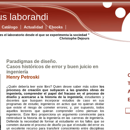
s laborandi
Catálogo
Actualidad
Ebooks
es el laboratorio desde el que se experimenta la sociedad "
Christophe Dejours
Paradigmas de diseño.
Casos históricos de error y buen juicio en
ingeniería
Henry Petroski
T
¿Quién debería leer este libro? Quien desee saber más sobre
los
procesos de creación que subyacen a las grandes obras de
ingeniería, comprender el papel del fracaso en el proceso de
diseño y acercarse a la historia de la ingeniería
; estudiantes y
E
docentes que busquen incorporar estudios de caso en sus
programas de estudio; ingenieros en activo que no quieran olvidar
que existe el riesgo de cometer errores; y, por supuesto, todos
aquellos lectores que quieran comprender cómo piensan los
ingenieros. Este libro proporciona un argumento convincente para
reintroducir la historia de la ingeniería en las carreras de ingeniería.
Defiende la necesidad de formar al estudiante en los fallos que se
cometen durante el proceso de diseño ya que el estudio del error es
un excelente recurso para transferir conocimiento entre disciplinas