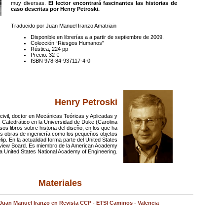
muy diversas.
El lector encontrará fascinantes las historias de
caso descritas por Henry Petroski.
Traducido por Juan Manuel Iranzo Amatriain
Disponible en librerías a a partir de septiembre de 2009.
Colección “Riesgos Humanos"
Rústica, 224 pp
Precio: 32 €
ISBN 978-84-937117-4-0
Henry Petroski
civil, doctor en Mecánicas Teóricas y Aplicadas y
s. Catedrático en la Universidad de Duke (Carolina
os libros sobre historia del diseño, en los que ha
s obras de ingeniería como los pequeños objetos
clip. En la actualidad forma parte del United States
view Board. Es miembro de la American Academy
la United States National Academy of Engineering.
Materiales
Juan Manuel Iranzo en Revista CCP - ETSI Caminos - Valencia